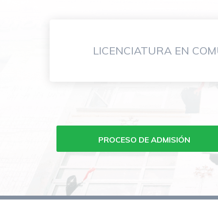
LICENCIATURA EN COM
Menu
carreras
de
PROCESO DE ADMISIÓN
grado
FCOM