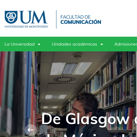
Pasar
al
contenido
principal
La Universidad
Unidades académicas
Admisiones
Postgrados 
ciclo de mas