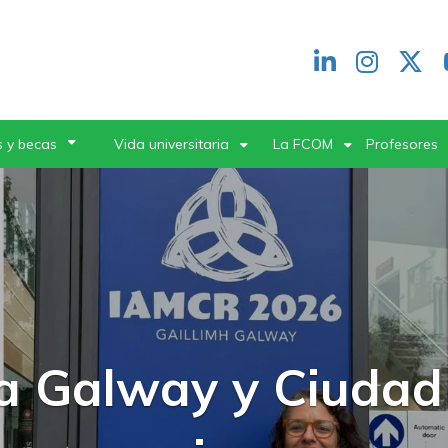
Redes
header
 y becas
Vida universitaria
La FCOM
Profesores
FCOM inauguró un
terclasses con una