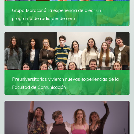
Ver más
Grupo Maracaná: la experiencia de crear un
programa de radio desde cero
Estudiantes de la Universidad crearon un programa
deportivo propio que se realiza en la sala de radio de
la Facultad de Comunicación
Ver más
Preuniversitarios vivieron nuevas experiencias de la
Facultad de Comunicación
Con foco en la práctica y la creatividad,
preuniversitarios participaron de tres experiencias para
conocer las diferentes áreas de la Comunicación
Ver más