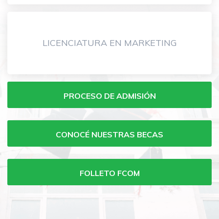
LICENCIATURA EN MARKETING
Menu
PROCESO DE ADMISIÓN
carreras
de
CONOCÉ NUESTRAS BECAS
grado
FCOM
FOLLETO FCOM