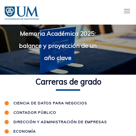
Pasar
al
contenido
principal
Memoria Académica 2025:
balance y proyección de un
año clave
Carreras de grado
CIENCIA DE DATOS PARA NEGOCIOS
CONTADOR PÚBLICO
DIRECCIÓN Y ADMINISTRACIÓN DE EMPRESAS
ECONOMÍA