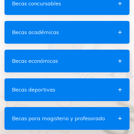
Becas concursables
Becas académicas
Becas económicas
Becas deportivas
Becas para magisterio y profesorado