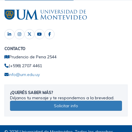
CONTACTO
Prudencio de Pena 2544
(+598) 2707 4461
info@um.edu.uy
¿QUERÉS SABER MÁS?
Déjanos tu mensaje y te respondemos a la brevedad.
Solicitar info
© 2026 Universidad de Montevideo. Todos los derechos