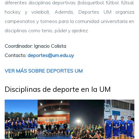
diferentes disciplinas deportivas (básquetbol, fútbol, fútsal,
hockey y voleibol). Además, Deportes UM organiza
campeonatos y torneos para la comunidad universitaria en
disciplinas como tenis, pádel y ajedrez.
Coordinador: Ignacio Colista
Contacto:
deportes@um.edu.uy
VER MÁS SOBRE DEPORTES UM
Disciplinas de deporte en la UM