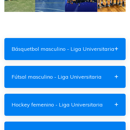
Básquetbol masculino - Liga Universitaria
Fútsal masculino - Liga Universitaria
Hockey femenino - Liga Universitaria