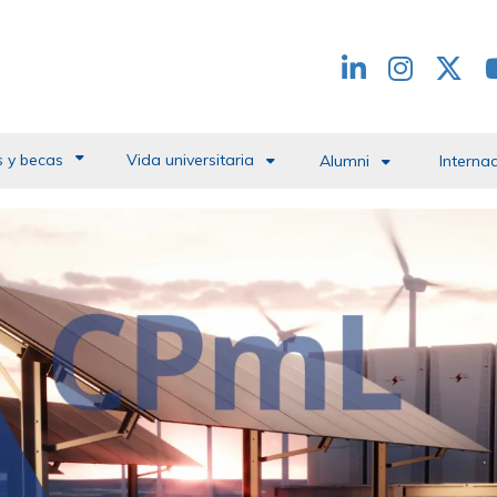
Redes
header
 y becas
Vida universitaria
Alumni
Interna