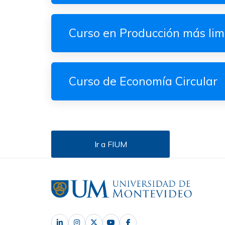
Curso en Producción más lim
Curso de Economía Circular
Ir a FIUM