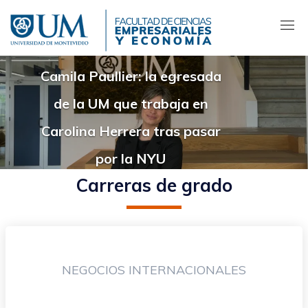
Pasar
al
contenido
principal
Camila Paullier: la egresada
de la UM que trabaja en
Carolina Herrera tras pasar
por la NYU
Carreras de grado
NEGOCIOS INTERNACIONALES