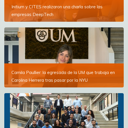
Initium y CITES realizaron una charla sobre las
empresas DeepTech
La conferencia reunió a estudiantes y especialistas
para explorar cómo funcionan este tipo de compañías
y su modelo de financiamiento
Ver más
Camila Paullier: la egresada de la UM que trabaja en
Carolina Herrera tras pasar por la NYU
“La Universidad de Montevideo me sacó súper
preparada, no me siento menos que nadie en mi clase,
es más, me siento una candidata bastante fuerte
gracias a la educación que obtuve”
Ver más