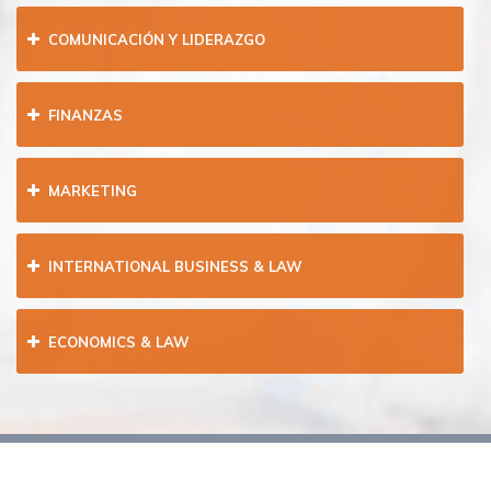
COMUNICACIÓN Y LIDERAZGO
FINANZAS
MARKETING
INTERNATIONAL BUSINESS & LAW
ECONOMICS & LAW