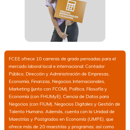
FCEE ofrece 10 carreras de grado pensadas para el
mercado laboral local e internacional: Contador
Público, Dirección y Administración de Empresas,
Economía, Finanzas, Negocios Internacionales,
Marketing (junto con FCOM), Política, Filosofía y
Economía (con FHUMyE), Ciencia de Datos para
Negocios (con FIUM), Negocios Digitales y Gestión de
Talento Humano. Además, cuenta con la Unidad de
Maestrías y Postgrados en Economía (UMPE), que
ofrece más de 20 maestrías y programas; así como