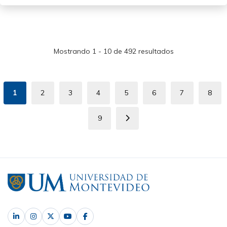
Mostrando 1 - 10 de 492 resultados
Paginación
1
2
3
4
5
6
7
8
Página
Page
Page
Page
Page
Page
Page
Pag
actual
9
Page
Siguiente
página