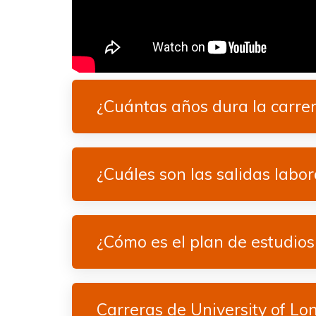
¿Cuántas años dura la carre
¿Cuáles son las salidas labor
¿Cómo es el plan de estudios
Carreras de University of Lo