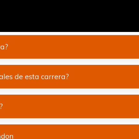
ra?
ales de esta carrera?
?
ndon