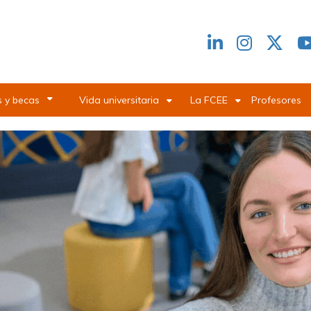
Redes
header
 y becas
Vida universitaria
La FCEE
Profesores