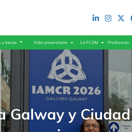
Redes
header
 y becas
Vida universitaria
La FCOM
Profesores
FCOM inauguró un
terclasses con una