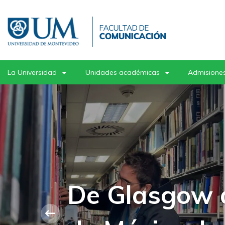
Pasar
al
contenido
principal
La Universidad
Unidades académicas
Admisiones
Postgrados 
ciclo de mas