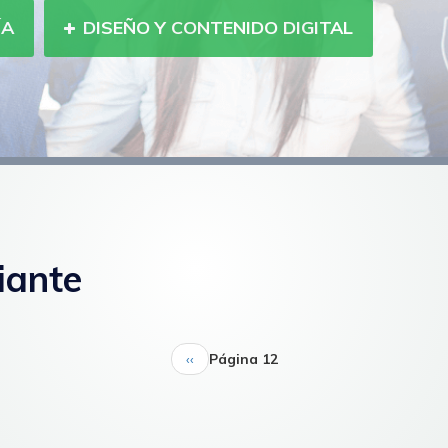
ÍA
DISEÑO Y CONTENIDO DIGITAL
iante
Página
‹‹
Página 12
anterior