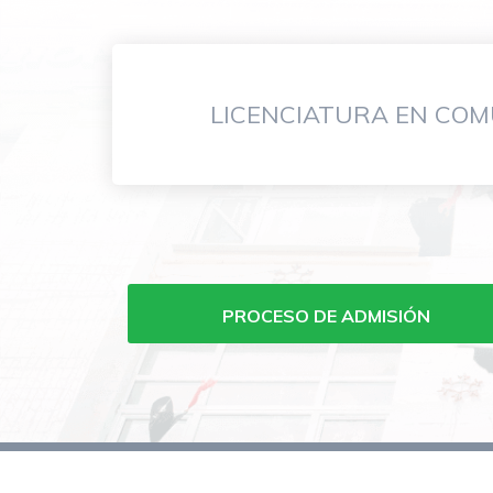
LICENCIATURA EN COM
Menu
carreras
de
PROCESO DE ADMISIÓN
grado
FCOM