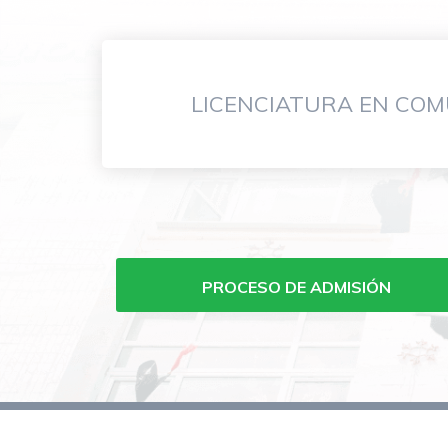
LICENCIATURA EN COM
Menu
carreras
de
PROCESO DE ADMISIÓN
grado
FCOM