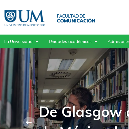
Pasar
al
contenido
principal
La Universidad
Unidades académicas
Admisiones
Postgrados 
ciclo de mas