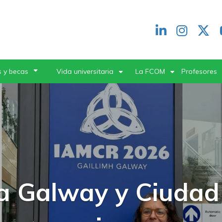
Redes
header
 y becas
Vida universitaria
La FCOM
Profesores
FCOM inauguró un
terclasses con una