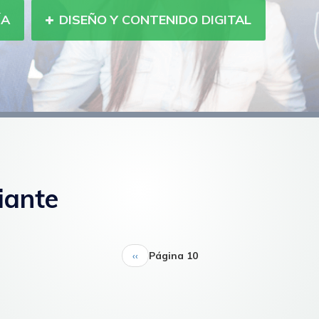
ÍA
DISEÑO Y CONTENIDO DIGITAL
iante
Página
‹‹
Página 10
anterior