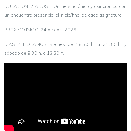
DURACIÓN: 2 AÑOS | Online sincrónico y asincrónico con
un encuentro presencial al inicio/final de cada asignatura.
PRÓXIMO INICIO: 24 de abril, 2026
DÍAS Y HORARIOS: viernes de 18:30 h. a 21:30 h. y
sábado de 9:30 h. a 13:30 h.