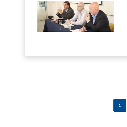
Pagin
1
Pág
act