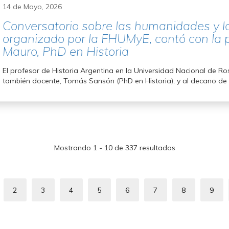
14 de Mayo, 2026
Conversatorio sobre las humanidades y la h
organizado por la FHUMyE, contó con la 
Mauro, PhD en Historia
El profesor de Historia Argentina en la Universidad Nacional de Ros
también docente, Tomás Sansón (PhD en Historia), y al decano de 
Mostrando 1 - 10 de 337 resultados
ación
2
3
4
5
6
7
8
9
ina
Page
Page
Page
Page
Page
Page
Page
Pag
ual