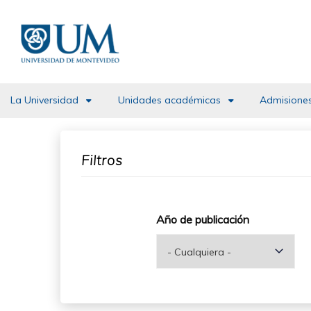
Pasar
al
contenido
principal
La Universidad
Unidades académicas
Admisiones
Filtros
Año de publicación