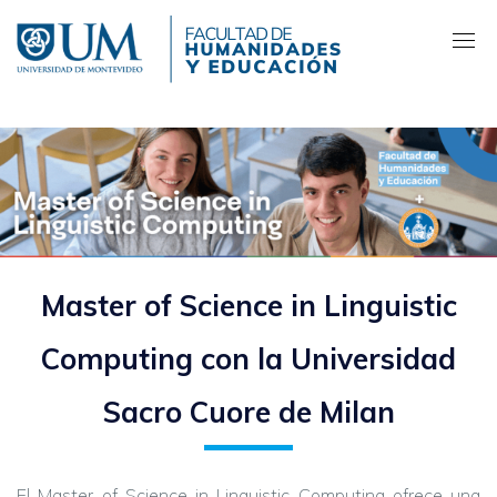
Pasar
al
contenido
principal
Master of Science in Linguistic
Computing con la Universidad
Sacro Cuore de Milan
El Master of Science in Linguistic Computing ofrece una