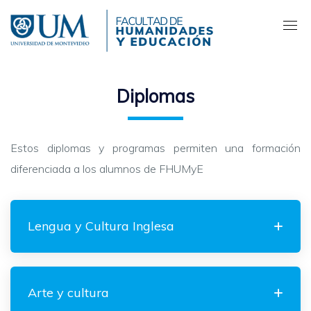
Pasar
al
contenido
principal
Diplomas
Estos diplomas y programas permiten una formación
diferenciada a los alumnos de FHUMyE
Lengua y Cultura Inglesa
Arte y cultura