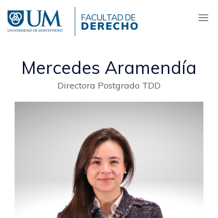
Pasar
al
contenido
principal
Mercedes Aramendía
Directora Postgrado TDD