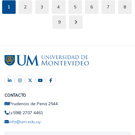
1
2
3
4
5
6
7
8
Página
Page
Page
Page
Page
Page
Page
Pag
actual
9
Page
Siguiente
página
CONTACTO
Prudencio de Pena 2544
(+598) 2707 4461
info@um.edu.uy