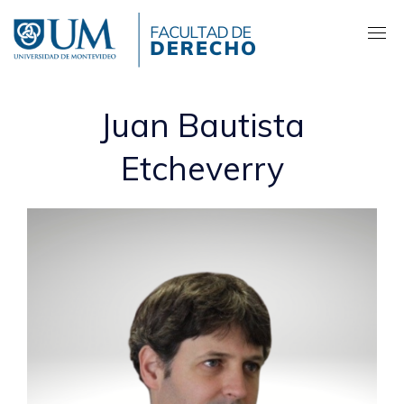
Pasar
al
contenido
principal
Juan Bautista
Etcheverry