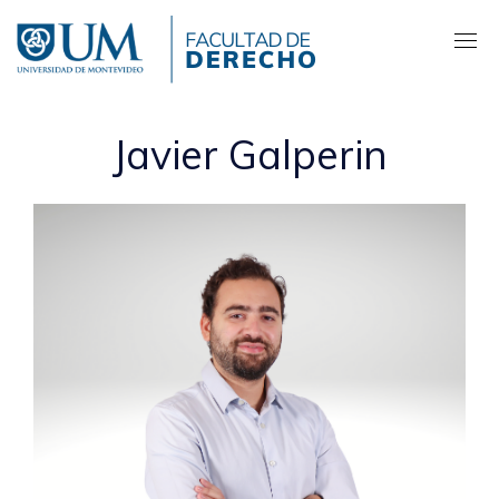
Pasar
al
contenido
principal
Javier Galperin