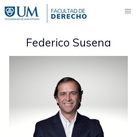
Pasar
al
contenido
principal
Federico Susena