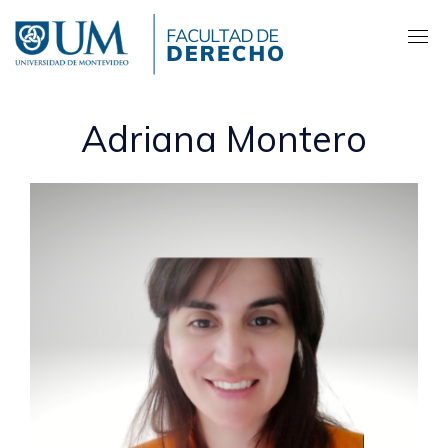
Pasar
al
contenido
principal
Adriana Montero