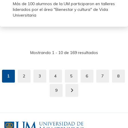
Más de 100 alumnos de la UM participaron en talleres
liderados por el área "Bienestar y cultura" de Vida
Universitaria
Mostrando 1 - 10 de 169 resultados
Paginación
1
2
3
4
5
6
7
8
Página
Page
Page
Page
Page
Page
Page
Pag
actual
9
Page
Siguiente
página