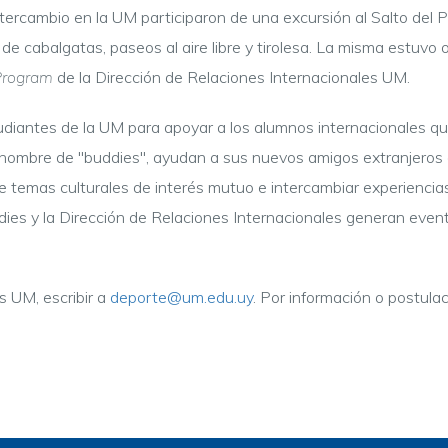
ercambio en la UM participaron de una excursión al Salto del P
 de
cabalgatas, paseos al aire libre y tirolesa. La misma e
stuvo
o
Program
de la Dirección de Relaciones Internacionales UM.
udiantes de la UM para apoyar a los alumnos internacionales qu
l nombre de "buddies", ayudan a sus nuevos amigos extranjeros
bre temas culturales de interés mutuo e intercambiar experiencia
ies y la Dirección de Relaciones Internacionales generan evento
s UM, escribir a
deporte@um.edu.uy
. Por información o postula