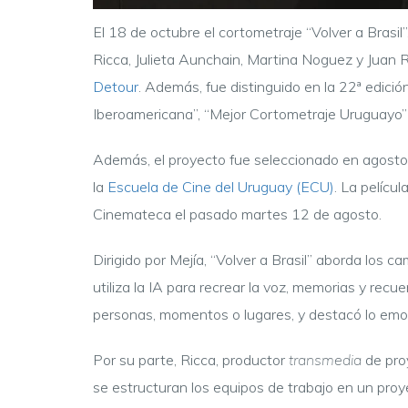
El 18 de octubre el cortometraje “Volver a Brasil
Ricca, Julieta Aunchain, Martina Noguez
y
Juan R
Detour
. Además, fue distinguido en la 22ª edició
Iberoamericana”
,
“Mejor Cortometraje Uruguayo”
Además, el proyecto fue seleccionado en agosto p
la
Escuela de Cine del Uruguay (ECU)
. La pelícu
Cinemateca el pasado martes 12 de agosto.
Dirigido por Mejía, “Volver a Brasil” aborda los c
utiliza la IA para recrear la voz, memorias y rec
personas, momentos o lugares, y destacó lo emoci
Por su parte, Ricca, productor
transmedia
de pro
se estructuran los equipos de trabajo en un proy