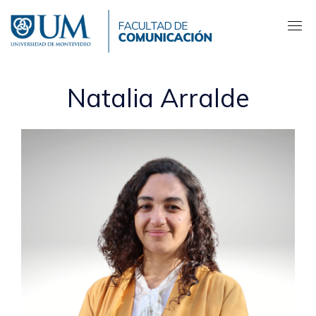
Pasar
al
contenido
principal
Natalia Arralde