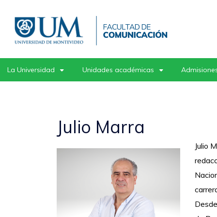
Pasar
al
contenido
principal
La Universidad
Unidades académicas
Admisiones
Julio Marra
Julio 
redacc
Nacion
carrer
Desde 