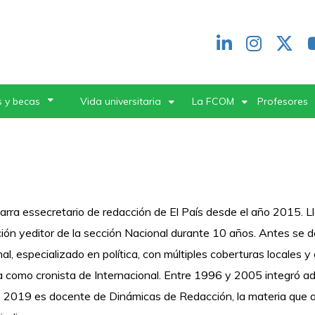
Redes
header
 y becas
Vida universitaria
La FCOM
Profesores
Marra essecretario de redacción de El País desde el año 2015. L
ión yeditor de la sección Nacional durante 10 años. Antes se
al, especializado en política, con múltiples coberturas locales 
a como cronista de Internacional. Entre 1996 y 2005 integró ad
2019 es docente de Dinámicas de Redacción, la materia que a