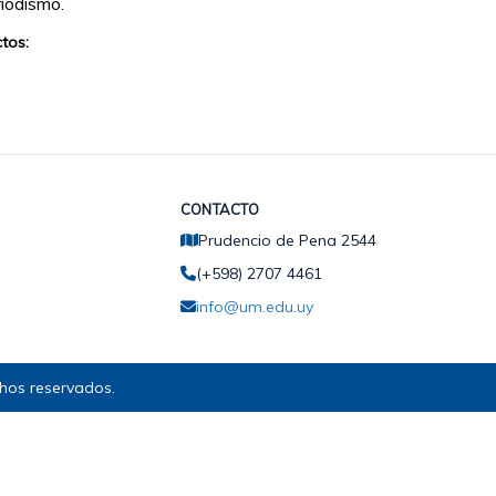
iodismo.
tos:
CONTACTO
Prudencio de Pena 2544
(+598) 2707 4461
info@um.edu.uy
hos reservados.