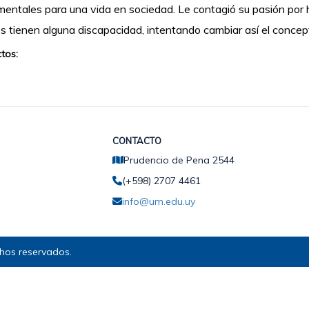
entales para una vida en sociedad. Le contagió su pasión por
s tienen alguna discapacidad, intentando cambiar así el concept
tos:
CONTACTO
Prudencio de Pena 2544
(+598) 2707 4461
info@um.edu.uy
hos reservados.