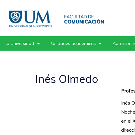
Pasar
al
contenido
principal
La Universidad
Unidades académicas
Admisiones
Inés Olmedo
Profes
Inés O
Noche 
en el 
direcc