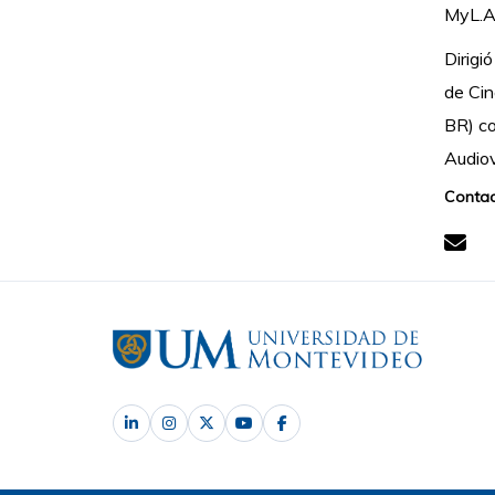
MyL.A 
Dirigi
de Cin
BR) co
Audio
Contac