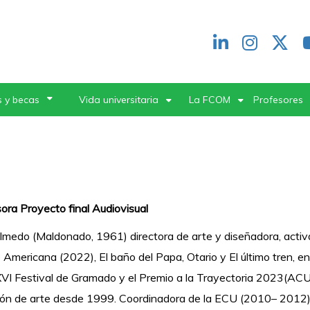
Redes
header
 y becas
Vida universitaria
La FCOM
Profesores
ora Proyecto final Audiovisual
lmedo (Maldonado, 1961) directora de arte y diseñadora, activa
Americana (2022), El baño del Papa, Otario y El último tren, en
XVI Festival de Gramado y el Premio a la Trayectoria 2023(ACU
ión de arte desde 1999. Coordinadora de la ECU (2010– 2012),