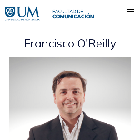
Pasar
al
contenido
principal
Francisco O'Reilly