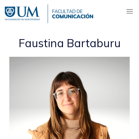
Pasar
al
contenido
principal
Faustina Bartaburu