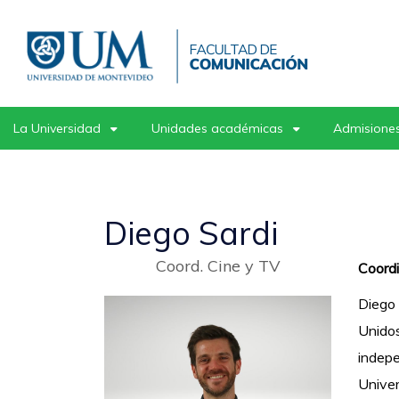
Pasar
al
contenido
principal
La Universidad
Unidades académicas
Admisiones
Diego Sardi
Coord. Cine y TV
Coord
Diego 
Unidos
indepe
Unive