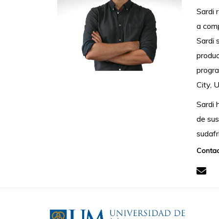
Sardi 
a comp
Sardi 
produc
progra
City, 
Sardi 
de sus
sudafr
Contac