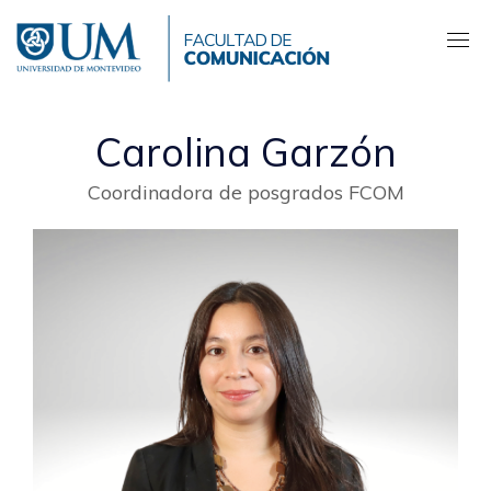
Pasar
al
contenido
principal
Carolina Garzón
Coordinadora de posgrados FCOM