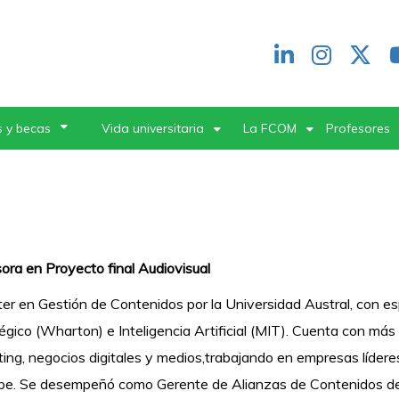
Redes
header
 y becas
Vida universitaria
La FCOM
Profesores
ora en Proyecto final Audiovisual
er en Gestión de Contenidos por la Universidad Austral, con e
égico (Wharton) e Inteligencia Artificial (MIT). Cuenta con má
ing, negocios digitales y medios,trabajando en empresas líderes
be. Se desempeñó como Gerente de Alianzas de Contenidos d