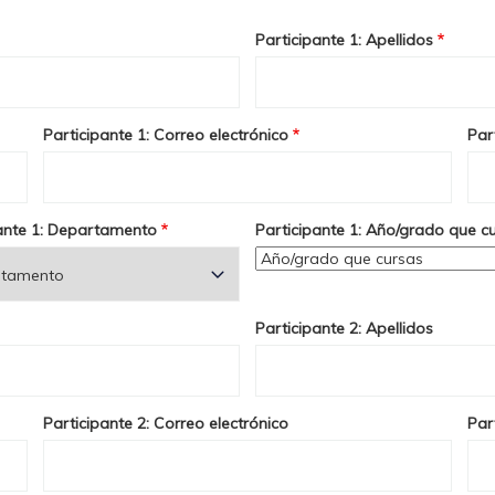
Participante 1: Apellidos
Participante 1: Correo electrónico
Par
ante 1: Departamento
Participante 1: Año/grado que c
Participante 2: Apellidos
Participante 2: Correo electrónico
Par