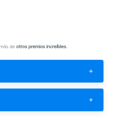
más de
otros premios increíbles.