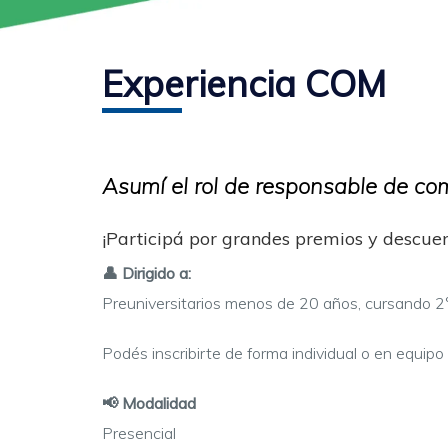
Experiencia COM
Asumí el rol de responsable de co
¡Participá por grandes premios y descuen
👤 Dirigido a:
Preuniversitarios menos de 20 años, cursando 2°
Podés inscribirte de forma individual o en equipo 
📢 Modalidad
Presencial