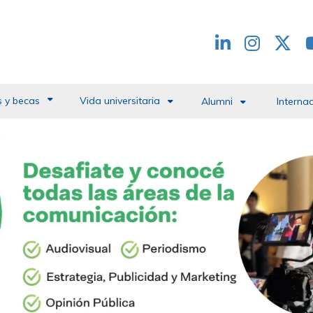
Redes
header
 y becas
Vida universitaria
Alumni
Interna