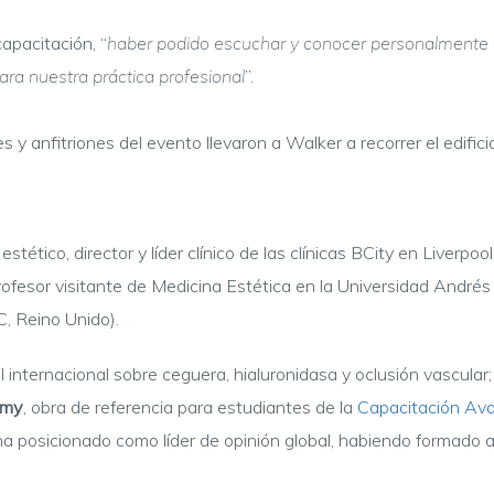
apacitación, “
haber podido escuchar y conocer personalmente 
ra nuestra práctica profesional
”.
ades y anfitriones del evento llevaron a Walker a recorrer el edi
stético, director y líder clínico de las clínicas BCity en Liverp
ofesor visitante de Medicina Estética en la Universidad Andrés 
, Reino Unido).
 internacional sobre ceguera, hialuronidasa y oclusión vascular; 
omy
, obra de referencia para estudiantes de la
Capacitación Ava
ha posicionado como líder de opinión global, habiendo formado 