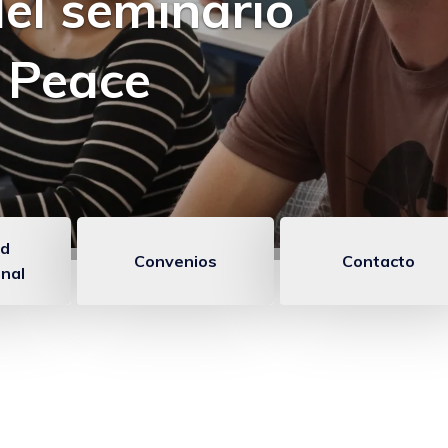
del seminario
 Peace
ad
Convenios
Contacto
onal