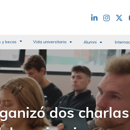
Redes
header
 y becas
Vida universitaria
Alumni
Interna
ganizó dos charlas