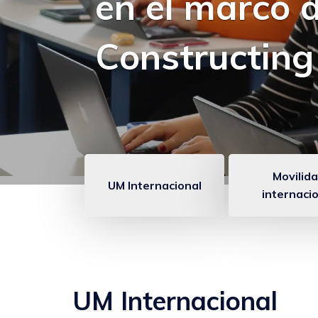
en el marco 
Constructing
Movilid
UM Internacional
internaci
Enlaces
anclados
Internacional
UM Internacional