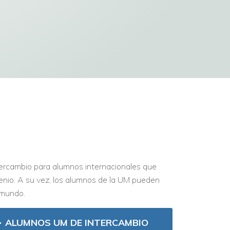
Montevideo (FIUM) ofreció instancias de
aprendizaje con docentes internacionales
sobre análisis de datos, interacción háptica,
transformación digital y computación cuántica
Ver más
ercambio para alumnos internacionales que
enio. A su vez, los alumnos de la UM pueden
 mundo.
ALUMNOS UM DE INTERCAMBIO