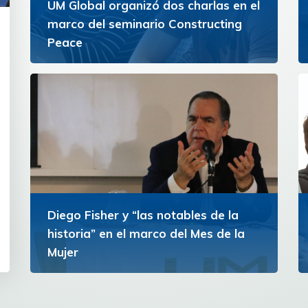
UM Global organizó dos charlas en el
marco del seminario Constructing
Peace
Los estudiantes reflexionaron acompañados
por expertos internacionales
Ver más
Diego Fisher y “las notables de la
historia” en el marco del Mes de la
Mujer
La actividad organizada por Comunicación y
UM Global propuso un recorrido por
destacadas figuras femeninas que marcaron