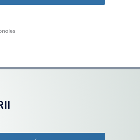
onales
II