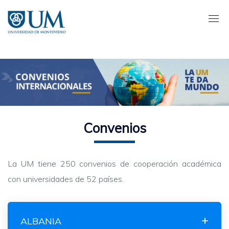
Pasar
al
contenido
principal
Convenios
La UM tiene 250 convenios de cooperación académica
con universidades de 52 países.
ALBANIA