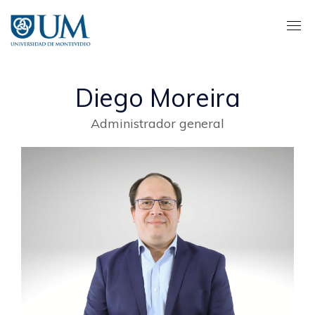
Pasar
al
contenido
principal
Diego Moreira
Administrador general