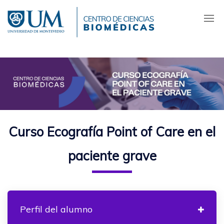
Pasar
al
contenido
principal
Curso Ecografía Point of Care en el
paciente grave
Perfil del alumno