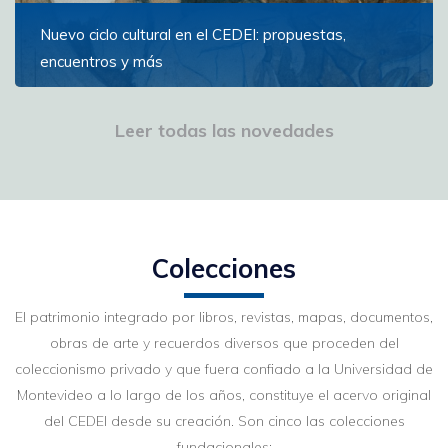
Nuevo ciclo cultural en el CEDEI: propuestas,
encuentros y más
El Centro de Documentación y Estudios de
Iberoamérica (CEDEI) de la Universidad de Montevideo
Leer todas las novedades
se complace en anunciar su Ciclo Cultural 2026: "El
espacio biográfico en el Uruguay: vidas personales
Ver más
Colecciones
El patrimonio integrado por libros, revistas, mapas, documentos,
obras de arte y recuerdos diversos que proceden del
coleccionismo privado y que fuera confiado a la Universidad de
Montevideo a lo largo de los años, constituye el acervo original
del CEDEI desde su creación.
Son cinco las colecciones
fundacionales: