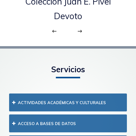
ción Jorge Peirano Facio
Cole
Servicios
ACTIVIDADES ACADÉMICAS Y CULTURALES
ACCESO A BASES DE DATOS