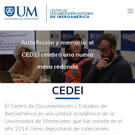
Pasar
al
contenido
principal
Autoficción y memoria: el
CEDEI celebró una nueva
mesa redonda
CEDEI
El Centro de Documentación y Estudios de
Iberoamérica es una unidad académica de la
Universidad de Montevideo que fue creada en el
año 2014 como depositaria de colecciones