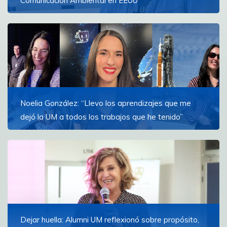
Comunicación Ambiental en EEUU
Lucía Di Cioco Iniciará su etapa en Michigan State
University y centrará su investigación en los medios de
América Latina
Ver más
Noelia González: “Llevo los aprendizajes que me
dejó la UM a todos los trabajos que he tenido”
La egresada de la FCOM dirigió la cobertura oficial
para la NASA en español del lanzamiento de Artemis
II, la primera misión tripulada en rodear la luna
Ver más
Dejar huella: Alumni UM reflexionó sobre propósito,